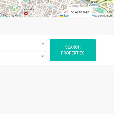
open map
Leaflet
|
©
OpenStreetMap
contributors
SEARCH
PROPERTIES