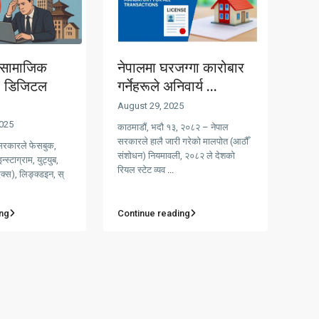
 सामाजिक
नेपालमा घरजग्गा कारोबार
द: डिजिटल
गर्नेहरूले अनिवार्य ...
August 29, 2025
025
काठमाडौं, भदौ १३, २०८२ – नेपाल
सरकारले हालै जारी गरेको मालपोत (आठौँ
सरकारले फेसबुक,
संशोधन) नियमावली, २०८२ ले देशको
्स्टाग्राम, युट्युब,
रियल स्टेट व्यव
...
(एक्स), लिङ्क्डइन, स्
ng
Continue reading