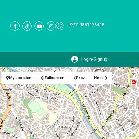
+977-9851176416
My Location
Fullscreen
Prev
Next