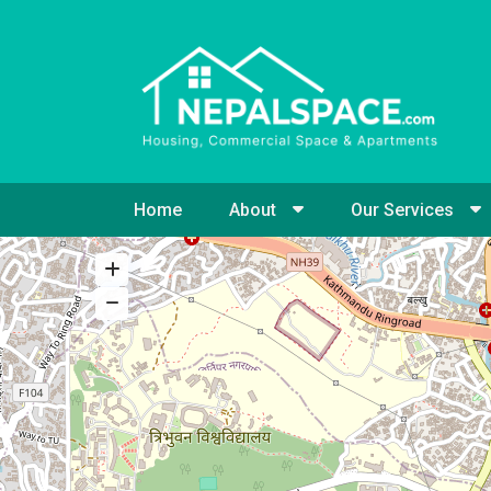
Home
About
Our Services