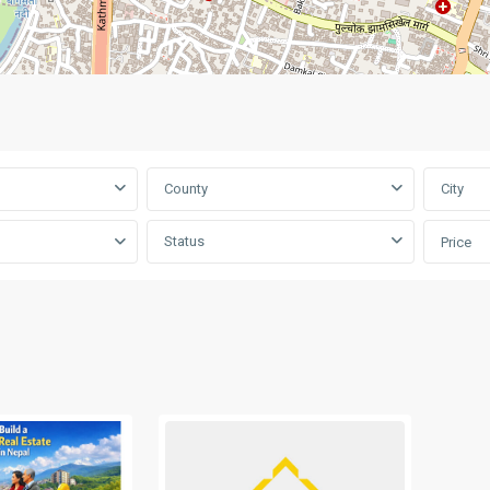
County
City
Status
Price