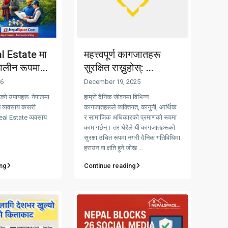
al Estate मा
महत्त्वपूर्ण कागजातहरू
ालीन रूपमा...
सुरक्षित राख्नुहोस्: ...
26
December 19, 2025
्ने उपायहरू: नेपालमा
हाम्रो दैनिक जीवनमा विभिन्न
 व्यवसाय कसरी
कागजातहरूले व्यक्तिगत, कानुनी, आर्थिक
eal Estate व्यवसाय
र सामाजिक अधिकारको प्रमाणको रूपमा
काम गर्छन्। तर धेरैले यी कागजातहरूको
सुरक्षा उचित रूपमा नगरी दैनिक गतिविधिमा
हराउन वा क्षति हुने जोख
...
ng
Continue reading