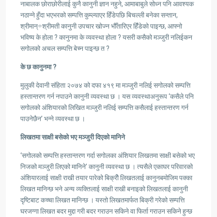
नाबालक छोराछोरीलाई कुनै कानुनी ज्ञान नहुने, आमाबाबुले सोध्न पनि आवश्यक
नठान्ने हुँदा भएभरको सम्पत्ति कुम्ल्याएर हिँडेपछि बिचल्ली बनेका सन्तान,
श्रीमान्÷श्रीमती कानुनी उपचार खोज्न भौँतारिएर हिंँडेको पाइन्छ, आफ्नो
भविष्य के होला ? कानुनमा के व्यवस्था होला ? यसरी कसैको मञ्जुरी नलिईकन
सगोलको अचल सम्पत्ति बेच्न पाइन्छ त ?
के छ कानुनमा ?
मुलुकी देवानी संहिता २०७४ को दफा ४१९ मा मञ्जुरी नलिई सगोलको सम्पत्ति
हस्तान्तरण गर्न नपाउने कानुनी व्यवस्था छ । यस व्यवस्थाअनुरूप ‘कसैले पनि
सगोलको अंशियारको लिखित मञ्जुरी नलिई सम्पत्ति कसैलाई हस्तान्तरण गर्न
पाउनेछैन’ भन्ने व्यवस्था छ ।
लिखतमा साक्षी बसेको भए मञ्जुरी दिएको मानिने
‘सगोलको सम्पत्ति हस्तान्तरण गर्दा सगोलका अंशियार लिखतमा साक्षी बसेको भए
निजको मञ्जुरी लिएको मानिने’ कानुनी व्यवस्था छ । त्यसैले एकाघर परिवारको
अंशियारलाई साक्षी राखी तयार पारेको बिक्रीे लिखतलाई कानुनबमोजिम पक्का
लिखत मानिन्छ भने अन्य व्यक्तिलाई साक्षी राखी बनाइको लिखतलाई कानुनी
दृष्टिबाट कच्चा लिखत मानिन्छ । यस्तो लिखतमार्फत बिक्री गरेको सम्पत्ति
घरजग्गा लिखत बदर मुद्दा गरी बदर गराउन सकिने वा फिर्ता गराउन सकिने हुन्छ