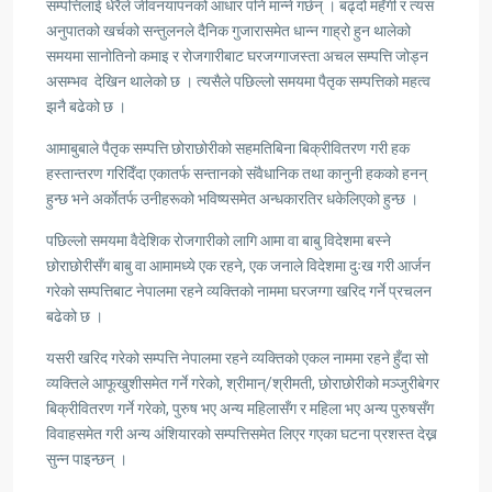
सम्पत्तिलाई धेरैले जीवनयापनको आधार पनि मान्ने गर्छन् । बढ्दो महँगी र त्यस
अनुपातको खर्चको सन्तुलनले दैनिक गुजारासमेत धान्न गाह्रो हुन थालेको
समयमा सानोतिनो कमाइ र रोजगारीबाट घरजग्गाजस्ता अचल सम्पत्ति जोड्न
असम्भव देखिन थालेको छ । त्यसैले पछिल्लो समयमा पैतृक सम्पत्तिको महत्व
झनै बढेको छ ।
आमाबुबाले पैतृक सम्पत्ति छोराछोरीको सहमतिबिना बिक्रीवितरण गरी हक
हस्तान्तरण गरिदिँदा एकातर्फ सन्तानको संवैधानिक तथा कानुनी हकको हनन्
हुन्छ भने अर्काेतर्फ उनीहरूको भविष्यसमेत अन्धकारतिर धकेलिएको हुन्छ ।
पछिल्लो समयमा वैदेशिक रोजगारीको लागि आमा वा बाबु विदेशमा बस्ने
छोराछोरीसँग बाबु वा आमामध्ये एक रहने, एक जनाले विदेशमा दुःख गरी आर्जन
गरेको सम्पत्तिबाट नेपालमा रहने व्यक्तिको नाममा घरजग्गा खरिद गर्ने प्रचलन
बढेको छ ।
यसरी खरिद गरेको सम्पत्ति नेपालमा रहने व्यक्तिको एकल नाममा रहने हुँदा सो
व्यक्तिले आफूखुशीसमेत गर्ने गरेको, श्रीमान्/श्रीमती, छोराछोरीको मञ्जुरीबेगर
बिक्रीवितरण गर्ने गरेको, पुरुष भए अन्य महिलासँग र महिला भए अन्य पुरुषसँग
विवाहसमेत गरी अन्य अंशियारको सम्पत्तिसमेत लिएर गएका घटना प्रशस्त देख्न
सुन्न पाइन्छन् ।