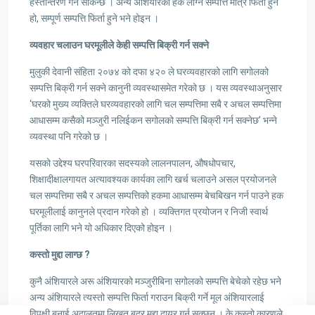
हस्तान्तरण गर्न सकिन्छ । अन्य अंशियारको हक लाग्ने सम्पत्ति मात्र फिर्ता हुने
हो, सम्पूर्ण सम्पत्ति फिर्ता हुने भने होइन ।
व्यवहार चलाउन घरमूलीले केही सम्पत्ति बिक्री गर्न सक्ने
मुलुकी देवानी संहिता २०७४ को दफा ४२० ले घरव्यवहारको लागि सगोलको
सम्पत्ति बिक्री गर्न सक्ने कानुनी व्यवस्थासमेत गरेको छ । यस व्यवस्थाअनुसार
‘घरको मुख्य व्यक्तिले घरव्यवहारको लागि चल सम्पत्तिमा सबै र अचल सम्पत्तिमा
आधासम्म कसैको मञ्जुरी नलिईकन सगोलको सम्पत्ति बिक्री गर्न सक्नेछ’ भन्ने
व्यवस्था पनि गरेको छ ।
यसको उद्देश्य घरपरिवारका सदस्यको लालनपालन, औषधोपचार,
शिक्षादीक्षालगायत अत्यावश्यक कार्यका लागि खर्च चलाउने असल प्रयोजनले
चल सम्पत्तिमा सबै र अचल सम्पत्तिको हकमा आधासम्म बेचबिखन गर्न पाउने हक
घरमूलीलाई कानुनले प्रदान गरेको हो । व्यक्तिगत प्रयोजन र निजी स्वार्थ
पूर्तिका लागि भने यो अधिकार दिएको होइन ।
कस्तो मुद्दा लाग्छ ?
कुनै अंशियारले अरू अंशियारको मञ्जुरीबिना सगोलको सम्पत्ति बेचेको रहेछ भने
अन्य अंशियारले त्यस्तो सम्पत्ति फिर्ता गराउन बिक्री गर्ने मूल अंशियारलाई
विपक्षी बनाई अदालतमा लिखत बदर मुद्दा दायर गर्न सक्छन् । के कस्तो कारणले