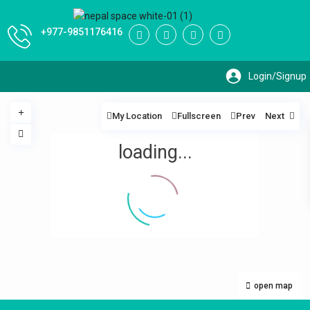
+977-9851176416
My Location
Fullscreen
Prev
Next
loading...
open map